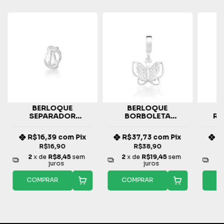
BERLOQUE
BERLOQUE
SEPARADOR
BORBOLETA
RE
INFINITO LISO PRATA
CRAVEJADA PRATA
FORT
925
925
R$16,39
com
Pix
R$37,73
com
Pix
R
R$16,90
R$38,90
2
x de
R$8,45
sem
2
x de
R$19,45
sem
2
juros
juros
COMPRAR
COMPRAR
C