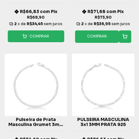
1,5mm Fio 050
Fio 060 - Prata 925
R$66,83
com
Pix
R$71,68
com
Pix
R$68,90
R$73,90
2
x de
R$34,45
sem juros
2
x de
R$36,95
sem juros
COMPRAR
COMPRAR
Pulseira de Prata
PULSEIRA MASCULINA
Masculina Grumet 3mm
3x1 3MM PRATA 925
Fio 080