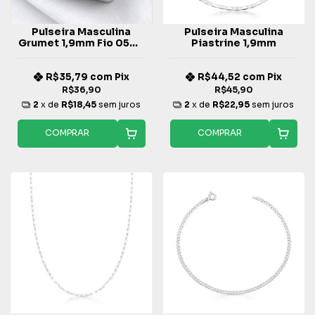
Pulseira Masculina
Pulseira Masculina
Grumet 1,9mm Fio 050 -
Piastrine 1,9mm
Prata 925
R$35,79
com
Pix
R$44,52
com
Pix
R$36,90
R$45,90
2
x de
R$18,45
sem juros
2
x de
R$22,95
sem juros
COMPRAR
COMPRAR