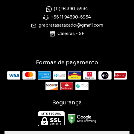
(11) 94390-5934
+55 11 94390-5934
grapratasatacado@gmail.com
Caieiras - SP
Formas de pagamento
Segurança