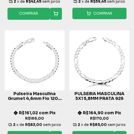
2
x de
R$42,45
sem juros
2
x de
R$59,45
sem juros
COMPRAR
COMPRAR
Pulseira Masculina
PULSEIRA MASCULINA
Grumet 4,6mm Fio 120 -
3X1 5,8MM PRATA 925
Prata 925
R$161,02
com
Pix
R$164,90
com
Pix
R$166,00
R$170,00
2
x de
R$83,00
sem juros
2
x de
R$85,00
sem juros