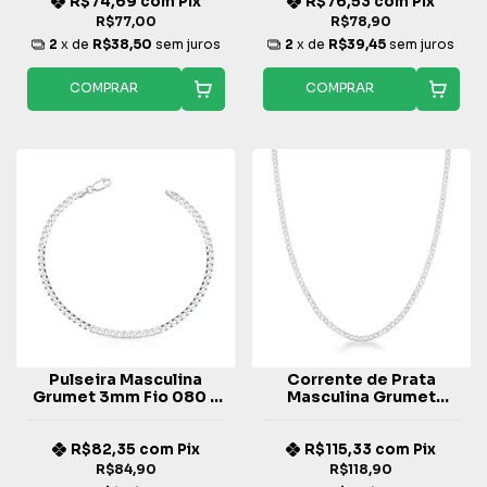
R$74,69
com
Pix
R$76,53
com
Pix
R$77,00
R$78,90
2
x de
R$38,50
sem juros
2
x de
R$39,45
sem juros
COMPRAR
COMPRAR
Pulseira Masculina
Corrente de Prata
Grumet 3mm Fio 080 -
Masculina Grumet
Prata 925
2,3mm Fio 060
R$82,35
com
Pix
R$115,33
com
Pix
R$84,90
R$118,90