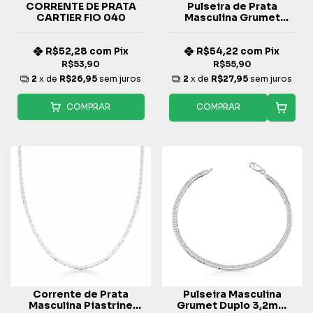
CORRENTE DE PRATA
Pulseira de Prata
CARTIER FIO 040
Masculina Grumet
2,3mm Fio 060
R$52,28
com
Pix
R$54,22
com
Pix
R$53,90
R$55,90
2
x de
R$26,95
sem juros
2
x de
R$27,95
sem juros
COMPRAR
COMPRAR
Corrente de Prata
Pulseira Masculina
Masculina Piastrine
Grumet Duplo 3,2mm