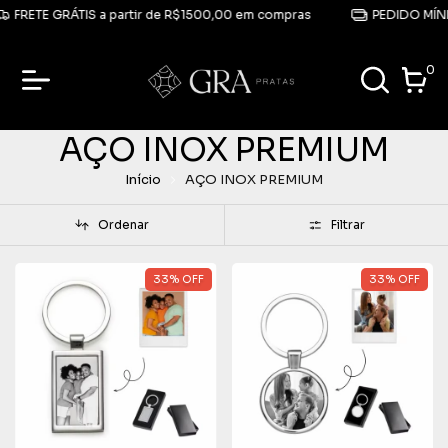
FRETE GRÁTIS a partir de R$1500,00 em compras
PEDIDO MÍNI
0
AÇO INOX PREMIUM
Início
AÇO INOX PREMIUM
Ordenar
Filtrar
33
%
OFF
33
%
OFF