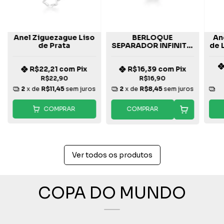
Anel Ziguezague Liso
BERLOQUE
An
de Prata
SEPARADOR INFINITO
de 
LISO PRATA 925
R$22,21
com
Pix
R$16,39
com
Pix
R$22,90
R$16,90
2
x de
R$11,45
sem juros
2
x de
R$8,45
sem juros
COMPRAR
COMPRAR
Ver todos os produtos
COPA DO MUNDO