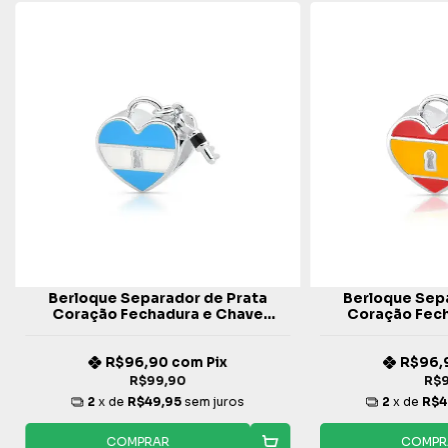
Berloque Separador de Prata
Berloque Sep
Coração Fechadura e Chave
Coração Fec
Argentina
Es
R$96,90
com
Pix
R$96,
R$99,90
R$
2
x de
R$49,95
sem juros
2
x de
R$4
COMPRAR
COMPR