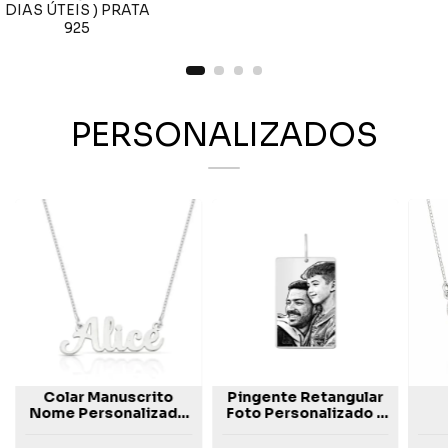
DIAS ÚTEIS ) PRATA
925
PERSONALIZADOS
Colar Manuscrito
Pingente Retangular
Nome Personalizado
Foto Personalizado -
- Prata 925
Prata 925
Per
92